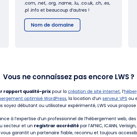
.com, .net, .org, .name, .lu, .co.uk, .ch, .es,
.pl .info et beaucoup d’autres !
Nom de domaine
Vous ne connaissez pas encore LWS ?
r rapport qualité-prix
pour la
création de site internet
, l’
hébe
bergement optimisé WordPress
, la location d’un
serveur VPS
ou e
us soyez débutant ou utilisateur expérimenté, LWS vous propose 
fiance à l’expertise d’un professionnel de l’hébergement web, d
du secteur et un
registrar accrédité
par l’AFNIC, ICANN, Verisign
 vous garantit un partenaire fiable, reconnu et toujours accessib